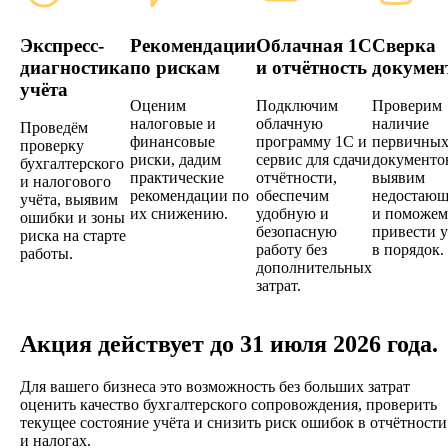
Экспресс-
Рекомендации
Облачная 1С
Сверка
диагностика
по рискам
и отчётность
докумен
учёта
Оценим
Подключим
Проверим
налоговые и
облачную
наличие
Проведём
финансовые
программу 1С и
первичны
проверку
риски, дадим
сервис для сдачи
документо
бухгалтерского
практические
отчётности,
выявим
и налогового
рекомендации по
обеспечим
недостаю
учёта, выявим
их снижению.
удобную и
и поможем
ошибки и зоны
безопасную
привести у
риска на старте
работу без
в порядок.
работы.
дополнительных
затрат.
Акция действует до 31 июля 2026 года.
Для вашего бизнеса это возможность без больших затрат
оценить качество бухгалтерского сопровождения, проверить
текущее состояние учёта и снизить риск ошибок в отчётности
и налогах.